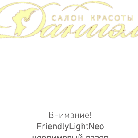
Кометология
Парикмахерские услуги
Сол
Внимание!
FriendlyLightNeo